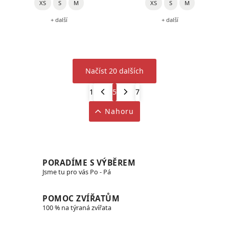
XS
S
M
XS
S
M
+ další
+ další
Načíst 20 dalších
1
5
7
Nahoru
PORADÍME S VÝBĚREM
Jsme tu pro vás Po - Pá
POMOC ZVÍŘATŮM
100 % na týraná zvířata