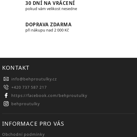
30 DNÍ NA VRÁCENÍ
pokud vám velikost nesedne
DOPRAVA ZDARMA
při nákupu nad 2 000 Kč
KONTAKT
info
@
behproutulky.cz
+420 737 587 217
https://facebook.com/behproutulky
behproutulky
INFORMACE PRO VÁS
Obchodní podmínky