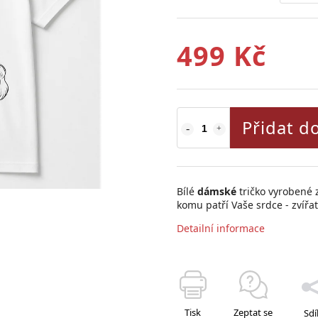
499 Kč
Přidat d
Bílé
dámské
tričko vyrobené 
komu patří Vaše srdce - zvířa
Detailní informace
Tisk
Zeptat se
Sdí