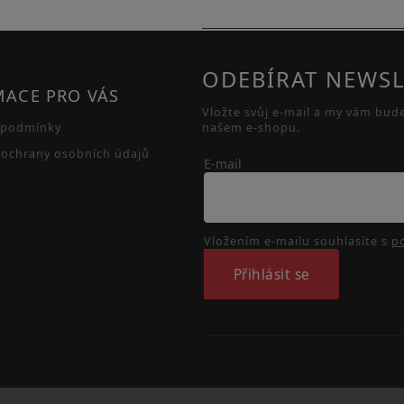
ODEBÍRAT NEWSL
MACE PRO VÁS
Vložte svůj e-mail a my vám bud
 podmínky
našem e-shopu.
ochrany osobních údajů
E-mail
Vložením e-mailu souhlasíte s
p
Přihlásit se