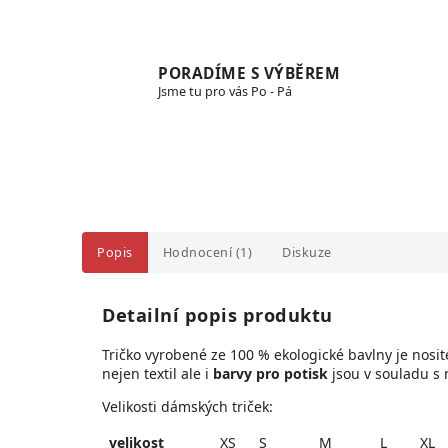
PORADÍME S VÝBĚREM
Jsme tu pro vás Po - Pá
Popis
Hodnocení (1)
Diskuze
Detailní popis produktu
Tričko vyrobené ze 100 % ekologické bavlny je
nosit
n
ejen textil ale i
barvy pro potisk
jsou v souladu s 
Velikosti dámských triček:
velikost
XS
S
M
L
XL