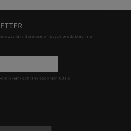
ETTER
eme zasílat informace o nových produktech na
odmínkami ochrany osobních údajů