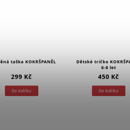
něná taška KOKRŠPANĚL
Dětské tričko KOKRŠP
6-8 let
299 Kč
450 Kč
Do košíku
Do košíku