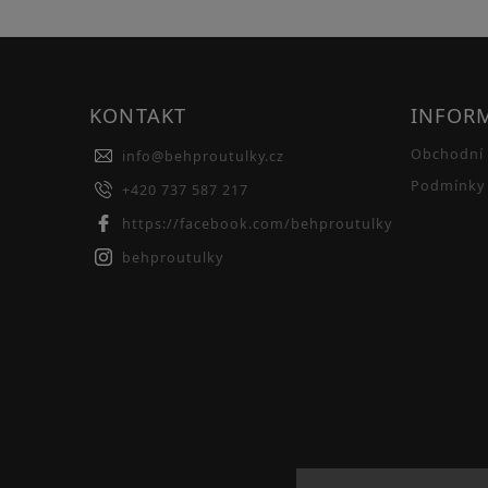
KONTAKT
INFOR
Obchodní
info
@
behproutulky.cz
Podmínky 
+420 737 587 217
https://facebook.com/behproutulky
behproutulky