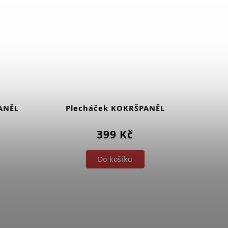
ANĚL
Plecháček KOKRŠPANĚL
399 Kč
Do košíku