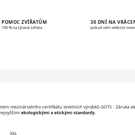
POMOC ZVÍŘATŮM
30 DNÍ NA VRÁCE
100 % na týraná zvířata
pokud vám velikost nes
elem mezinárodního certifikátu textilních výrobků GOTS - Záruka ek
nejvyššími
ekologickými a etickými standardy
.
XXL