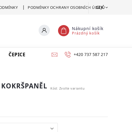
CZK
ODMÍNKY
PODMÍNKY OCHRANY OSOBNÍCH ÚDAJŮ
Nákupní košík
Prázdný košík
ČEPICE
VSTUPENKA
CERTIFIKÁT POMOCI
+420 737 587 217
 KOKRŠPANĚL
Kód:
Zvolte variantu