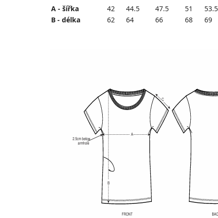
A - šířka
42
44.5
47.5
51
53.5
B - délka
62
64
66
68
69