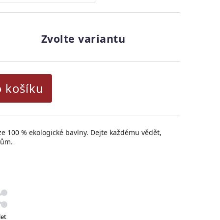
Zvolte variantu
o košíku
ze 100 % ekologické bavlny. Dejte každému vědět,
tům.
let