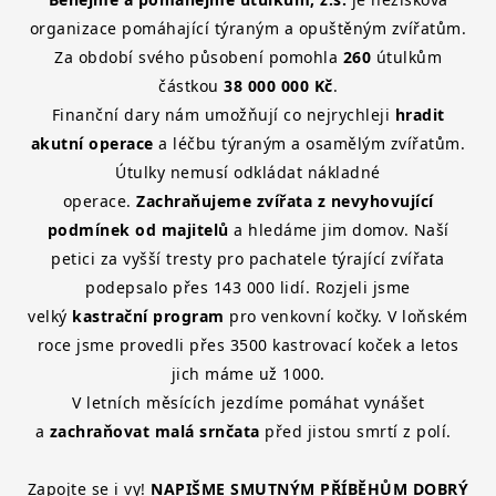
organizace pomáhající týraným a opuštěným zvířatům.
Za období svého působení pomohla
260
útulkům
částkou
38 000 000 Kč
.
Finanční dary nám umožňují co nejrychleji
hradit
akutní operace
a léčbu týraným a osamělým zvířatům.
Útulky nemusí odkládat nákladné
operace.
Zachraňujeme zvířata z nevyhovující
podmínek od majitelů
a hledáme jim domov. Naší
petici za vyšší tresty pro pachatele týrající zvířata
podepsalo přes 143 000 lidí. Rozjeli jsme
velký
kastrační program
pro venkovní kočky. V loňském
roce jsme provedli přes 3500 kastrovací koček a letos
jich máme už 1000.
V letních měsících jezdíme pomáhat vynášet
a
zachraňovat malá srnčata
před jistou smrtí z polí.
Zapojte se i vy!
NAPIŠME SMUTNÝM PŘÍBĚHŮM DOBRÝ