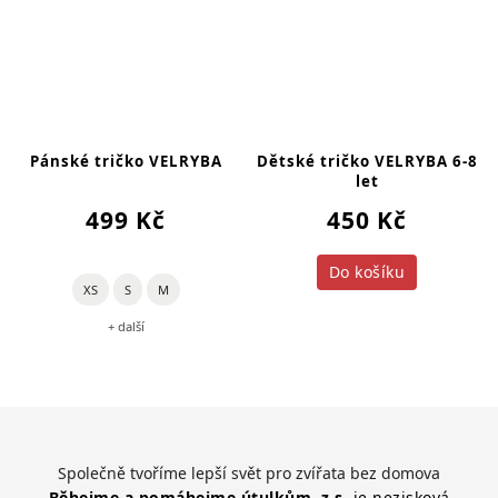
Pánské tričko VELRYBA
Dětské tričko VELRYBA 6-8
let
499 Kč
450 Kč
Do košíku
XS
S
M
+ další
Společně tvoříme lepší svět pro zvířata bez domova
Běhejme a pomáhejme útulkům, z.s.
je nezisková