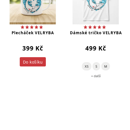
Plecháček VELRYBA
Dámské tričko VELRYBA
399 Kč
499 Kč
Do košíku
XS
S
M
+ další