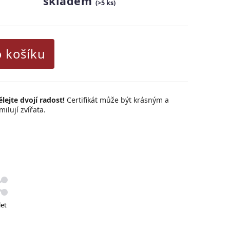
skladem
(>5 ks)
o košíku
lejte dvojí radost!
Certifikát může být krásným a
ilují zvířata.
let