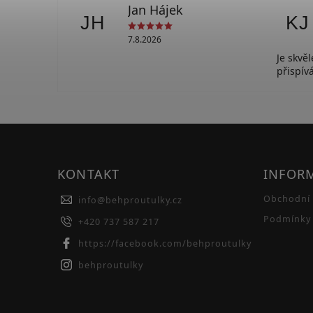
Jan Hájek
JH
KJ
7.8.2026
Je skvě
přispí
KONTAKT
INFOR
Obchodní
info
@
behproutulky.cz
Podmínky 
+420 737 587 217
https://facebook.com/behproutulky
behproutulky