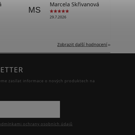
á
Marcela Skřivanová
MS
29.7.2026
Zobrazit další hodnocení
ETTER
eme zasílat informace o nových produktech na
odmínkami ochrany osobních údajů