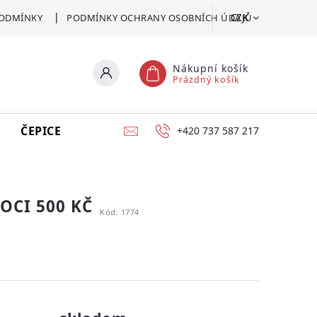
CZK
ODMÍNKY
PODMÍNKY OCHRANY OSOBNÍCH ÚDAJŮ
Nákupní košík
Prázdný košík
ČEPICE
VSTUPENKA
CERTIFIKÁT POMOCI
+420 737 587 217
OCI 500 KČ
Kód:
1774