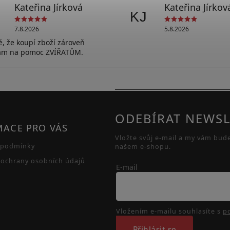
Kateřina Jírková
Kateřina Jírkov
KJ
7.8.2026
5.8.2026
lé, že koupí zboží zároveň
vám na pomoc ZVÍŘATŮM.
ODEBÍRAT NEWSL
MACE PRO VÁS
Vložte svůj e-mail a my vám bud
 podmínky
našem e-shopu.
ochrany osobních údajů
E-mail
Vložením e-mailu souhlasíte s
p
Přihlásit se