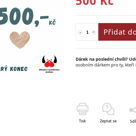
500 Kč
Přidat d
Dárek na poslední chvíli? Udě
osobním dárkem pro ty, kteří m
Tisk
Zeptat se
Sdí