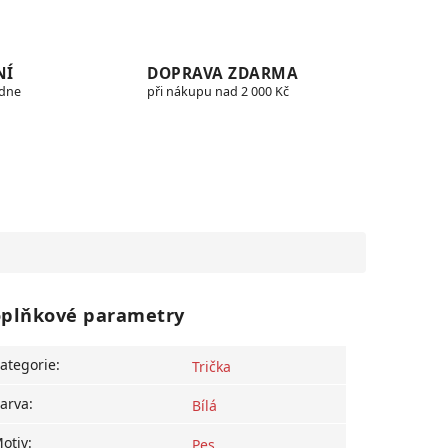
NÍ
DOPRAVA ZDARMA
edne
při nákupu nad 2 000 Kč
plňkové parametry
ategorie
:
Trička
arva
:
Bílá
otiv
:
Pes