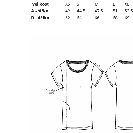
velikost
XS
S
M
L
XL
A - šířka
42
44.5
47.5
51
53.5
B - délka
62
64
66
68
69