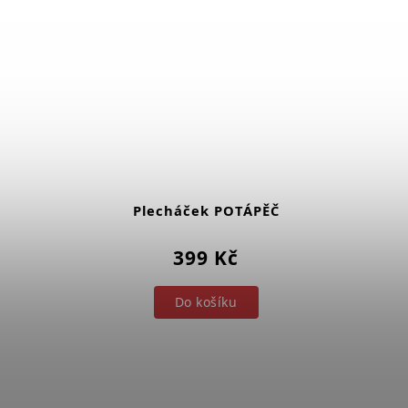
Plecháček POTÁPĚČ
399 Kč
Do košíku