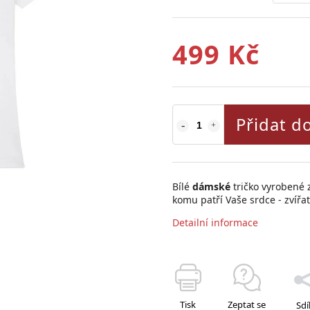
499 Kč
Přidat d
Bílé
dámské
tričko vyrobené 
komu patří Vaše srdce - zvířa
Detailní informace
Tisk
Zeptat se
Sdí