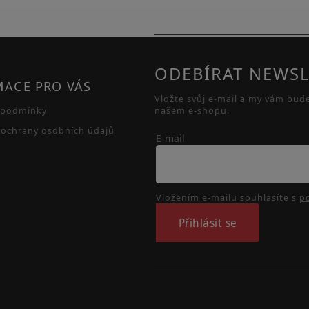
ODEBÍRAT NEWSL
MACE PRO VÁS
Vložte svůj e-mail a my vám bud
 podmínky
našem e-shopu.
ochrany osobních údajů
E-mail
Vložením e-mailu souhlasíte s
p
Přihlásit se