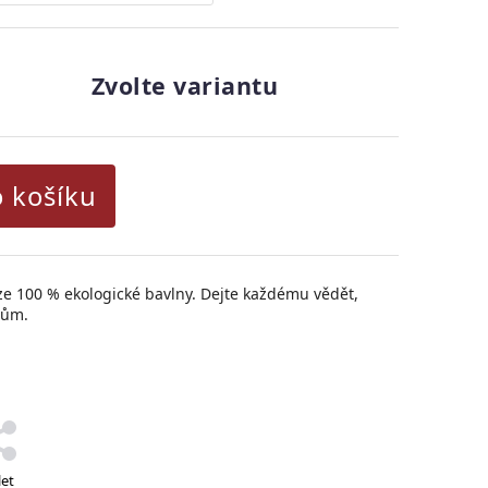
Zvolte variantu
o košíku
ze 100 % ekologické bavlny.
Dejte každému vědět,
tům.
let