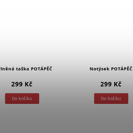
lněná taška POTÁPĚČ
Notýsek POTÁPĚČ
299 Kč
299 Kč
Do košíku
Do košíku