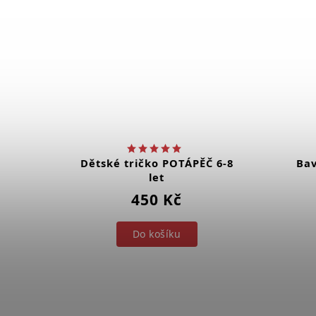
ĚČ
Dětské tričko POTÁPĚČ 6-8
Bav
let
450 Kč
Do košíku