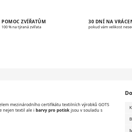
POMOC ZVÍŘATŮM
30 DNÍ NA VRÁCE
100 % na týraná zvířata
pokud vám velikost nes
Do
elem mezinárodního certifikátu textilních výrobků GOTS
K
e n
ejen textil ale i
barvy pro potisk
jsou v souladu s
B
M