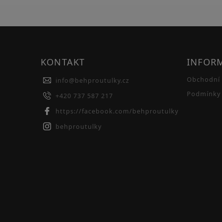
KONTAKT
INFOR
Obchodní
info
@
behproutulky.cz
Podmínky 
+420 737 587 217
https://facebook.com/behproutulky
behproutulky