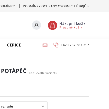
CZK
ODMÍNKY
PODMÍNKY OCHRANY OSOBNÍCH ÚDAJŮ
Nákupní košík
Prázdný košík
ČEPICE
VSTUPENKA
CERTIFIKÁT POMOCI
+420 737 587 217
 POTÁPĚČ
Kód:
Zvolte variantu