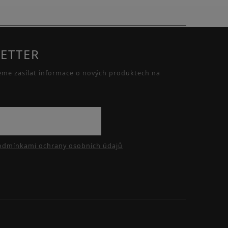
ETTER
eme zasílat informace o nových produktech na
odmínkami ochrany osobních údajů