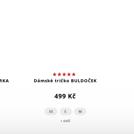
ERKA
Dámské tričko BULDOČEK
499 Kč
XS
S
M
+ další