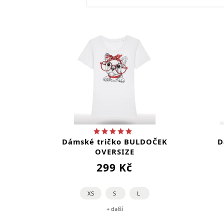
Dámské tričko BULDOČEK
D
OVERSIZE
299 Kč
XS
S
L
+ další