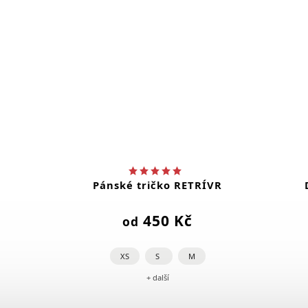
Pánské tričko RETRÍVR
450 Kč
od
XS
S
M
+ další