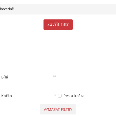
becedně
Zavřít filtr
44
Bílá
6
Kočka
Pes a kočka
VYMAZAT FILTRY