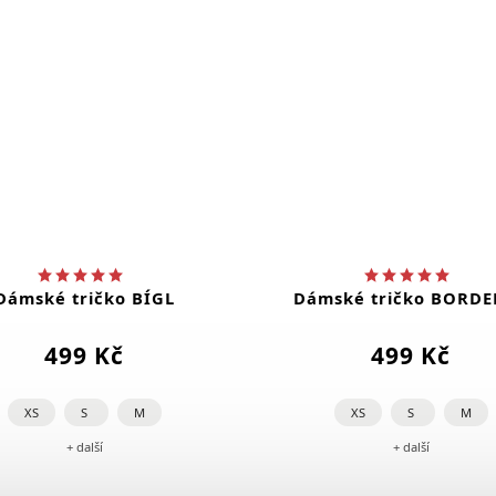
Dámské tričko BÍGL
Dámské tričko BORD
499 Kč
499 Kč
XS
S
M
XS
S
M
+ další
+ další