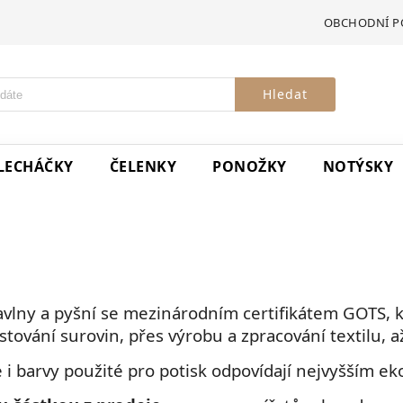
OBCHODNÍ P
Hledat
LECHÁČKY
ČELENKY
PONOŽKY
NOTÝSKY
avlny a pyšní se mezinárodním certifikátem GOTS, k
tování surovin, přes výrobu a zpracování textilu, až
e i barvy použité pro potisk odpovídají nejvyšším 