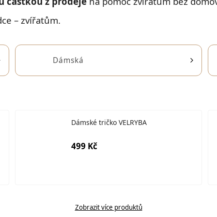
u částkou z prodeje
na pomoc zvířatům bez domov
dce – zvířatům.
Dámská
Dámské tričko VELRYBA
499 Kč
Zobrazit více produktů