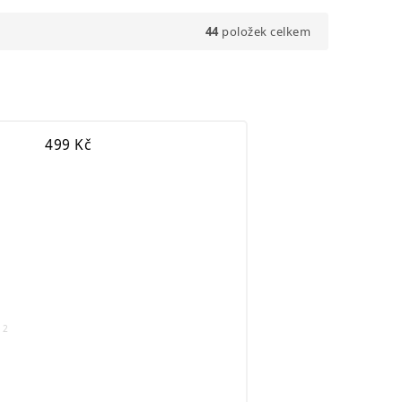
44
položek celkem
499
Kč
2