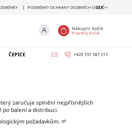
CZK
ODMÍNKY
PODMÍNKY OCHRANY OSOBNÍCH ÚDAJŮ
Nákupní košík
Prázdný košík
ČEPICE
VSTUPENKA
CERTIFIKÁT POMOCI
+420 737 587 217
terý zaručuje splnění nejpřísnějších
 po balení a distribuci.
ekologickým požadavkům. 🌱