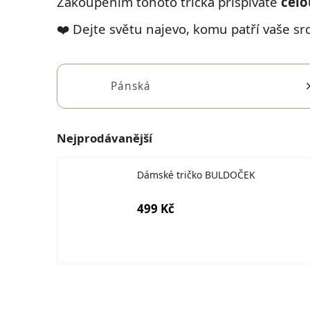
Zakoupením tohoto trička přispíváte
celo
❤️ Dejte světu najevo, komu patří vaše sr
Pánská
Nejprodávanější
Dámské tričko BULDOČEK
499 Kč