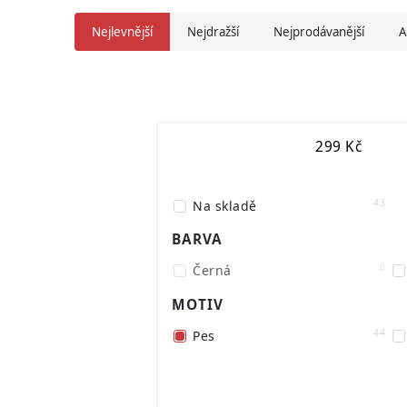
Nejlevnější
Nejdražší
Nejprodávanější
A
299
Kč
43
Na skladě
BARVA
0
Černá
MOTIV
44
Pes