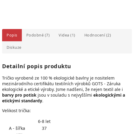
Popis
Podobné (7)
Videa (1)
Hodnocení (2)
Diskuze
Detailní popis produktu
Tričko vyrobené ze 100 % ekologické bavlny je
nositelem
mezinárodního certifikátu textilních výrobků GOTS - Záruka
ekologické a etické výroby. Jsme nadšeni, že nejen textil ale i
barvy pro potisk
jsou v souladu s nejvyššími
ekologickými a
etickými standardy
.
Velikost trička:
6-8 let
A - šířka
37