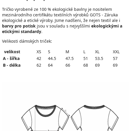
Tričko vyrobené ze 100 % ekologické bavlny je
nositelem
mezinárodního certifikátu textilních výrobků GOTS - Záruka
ekologické a etické výroby.
Jsme nadšeni, že n
ejen textil ale i
barvy pro potisk
jsou v souladu s nejvyššími
ekologickými a
etickými standardy
.
Velikosti dámských triček:
velikost
XS
S
M
L
XL
XXL
A - šířka
42
44.5
47.5
51
53.5
57
B - délka
62
64
66
68
69
69