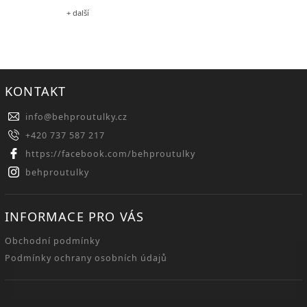
+ další
KONTAKT
info
@
behproutulky.cz
+420 737 587 217
https://facebook.com/behproutulky
behproutulky
INFORMACE PRO VÁS
Obchodní podmínky
Podmínky ochrany osobních údajů