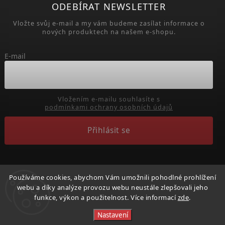
ODEBÍRAT NEWSLETTER
Vložte svůj e-mail a my vám budeme zasílat informace o
nových produktech na našem e-shopu.
E-mail
Vložením e-mailu souhlasíte s
podmínkami ochrany osobních údajů
Přihlásit se
Používáme cookies, abychom Vám umožnili pohodlné prohlížení
webu a díky analýze provozu webu neustále zlepšovali jeho
Copyright 2026
Běhejme a pomáhejme útulkům
. Všechna
funkce, výkon a použitelnost. Více informací
zde
.
práva vyhrazena.
Nastavení
Vytvořil
Shoptet
| Design
Shoptak.cz.