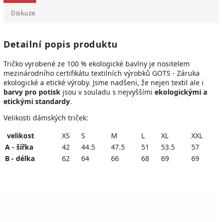
Diskuze
Detailní popis produktu
Tričko vyrobené ze 100 % ekologické bavlny je
nositelem
mezinárodního certifikátu textilních výrobků GOTS - Záruka
ekologické a etické výroby.
Jsme nadšeni, že n
ejen textil ale i
barvy pro potisk
jsou v souladu s nejvyššími
ekologickými a
etickými standardy
.
Velikosti dámských triček:
velikost
XS
S
M
L
XL
XXL
A - šířka
42
44.5
47.5
51
53.5
57
B - délka
62
64
66
68
69
69