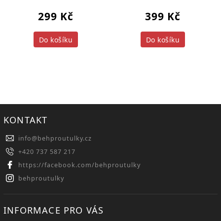
299 Kč
399 Kč
Do košíku
Do košíku
KONTAKT
info
@
behproutulky.cz
+420 737 587 217
https://facebook.com/behproutulky
behproutulky
INFORMACE PRO VÁS