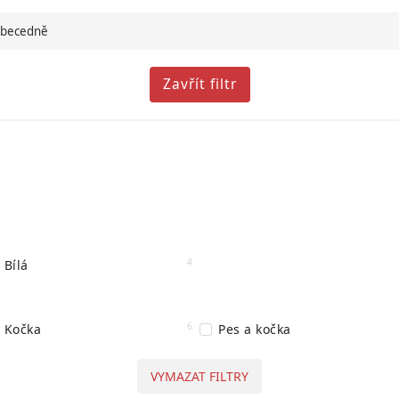
becedně
Zavřít filtr
4
Bílá
6
Kočka
Pes a kočka
VYMAZAT FILTRY