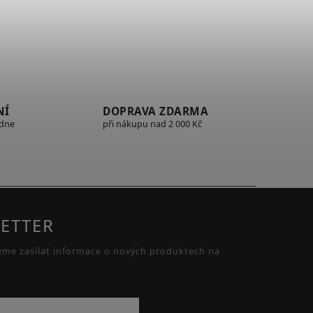
NÍ
DOPRAVA ZDARMA
edne
při nákupu nad 2 000 Kč
ETTER
eme zasílat informace o nových produktech na