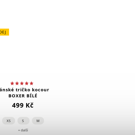
DEJ
ánské tričko kocour
BOXER BÍLÉ
499 Kč
XS
S
M
+ další