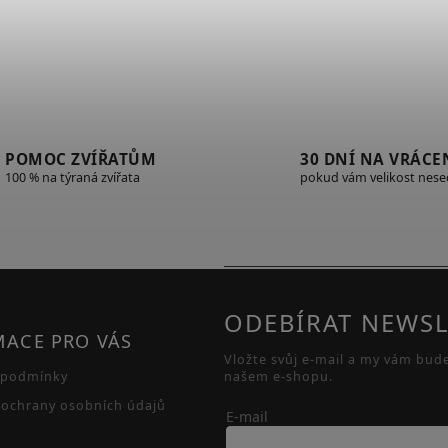
POMOC ZVÍŘATŮM
30 DNÍ NA VRÁCE
100 % na týraná zvířata
pokud vám velikost nes
ODEBÍRAT NEWSL
MACE PRO VÁS
Vložte svůj e-mail a my vám bud
 podmínky
našem e-shopu.
ochrany osobních údajů
E-mail