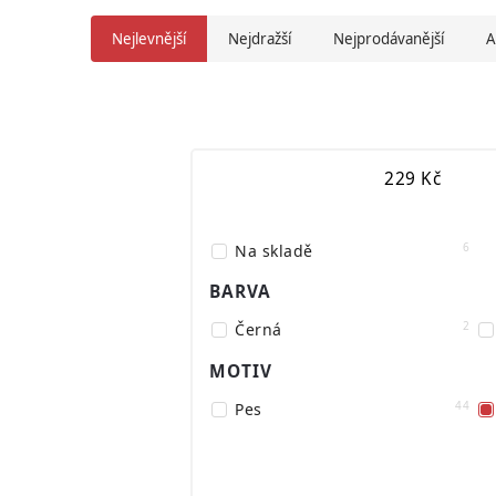
Nejlevnější
Nejdražší
Nejprodávanější
A
229
Kč
6
Na skladě
BARVA
2
Černá
MOTIV
44
Pes