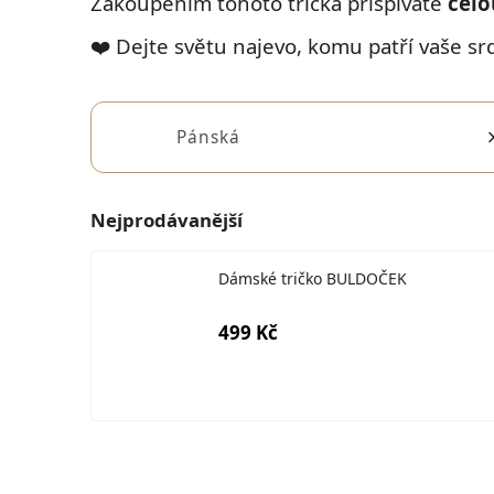
Zakoupením tohoto trička přispíváte
celo
❤️ Dejte světu najevo, komu patří vaše sr
Pánská
Nejprodávanější
Dámské tričko BULDOČEK
499 Kč