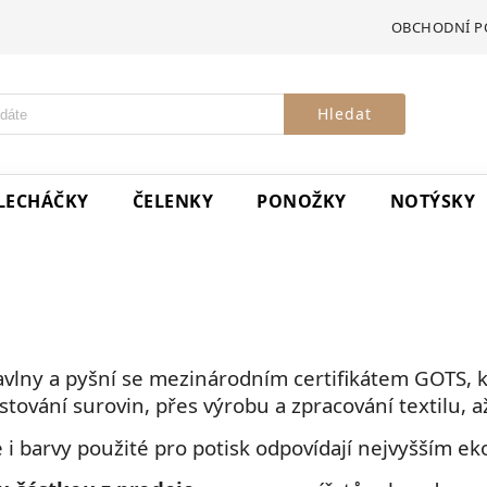
OBCHODNÍ P
Hledat
LECHÁČKY
ČELENKY
PONOŽKY
NOTÝSKY
avlny a pyšní se mezinárodním certifikátem GOTS, k
tování surovin, přes výrobu a zpracování textilu, až
e i barvy použité pro potisk odpovídají nejvyšším 