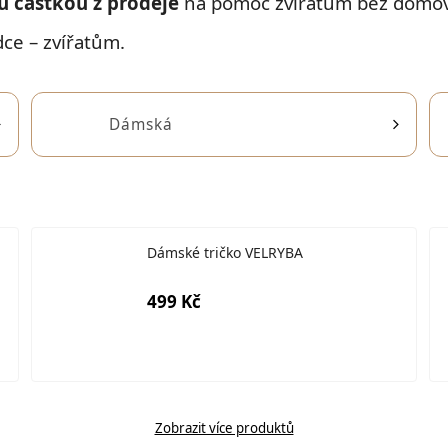
u částkou z prodeje
na pomoc zvířatům bez domov
dce – zvířatům.
Dámská
Dámské tričko VELRYBA
499 Kč
Zobrazit více produktů