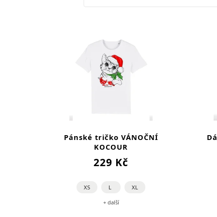
Pánské tričko VÁNOČNÍ
Dá
KOCOUR
229 Kč
XS
L
XL
+ další