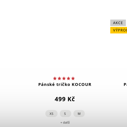
AKCE
VÝPRO
Pánské tričko KOCOUR
P
499 Kč
XS
S
M
+ další