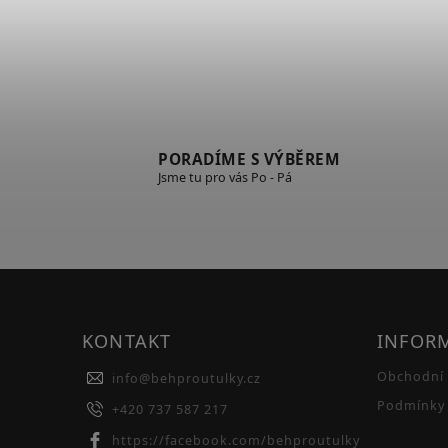
PORADÍME S VÝBĚREM
Jsme tu pro vás Po - Pá
KONTAKT
INFOR
Obchodní
info
@
behproutulky.cz
Podmínky 
+420 737 587 217
https://facebook.com/behproutulky