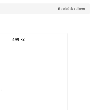
6
položek celkem
499
Kč
2