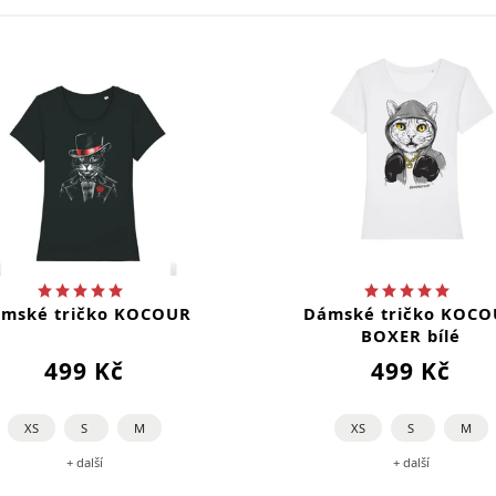
mské tričko KOCOUR
Dámské tričko KOC
BOXER bílé
499 Kč
499 Kč
XS
S
M
XS
S
M
+ další
+ další