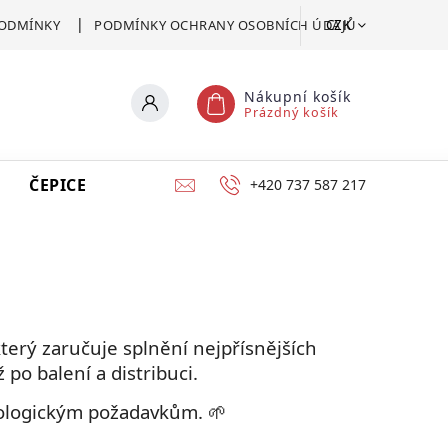
CZK
ODMÍNKY
PODMÍNKY OCHRANY OSOBNÍCH ÚDAJŮ
Nákupní košík
Prázdný košík
ČEPICE
VSTUPENKA
CERTIFIKÁT POMOCI
+420 737 587 217
terý zaručuje splnění nejpřísnějších
 po balení a distribuci.
ekologickým požadavkům. 🌱