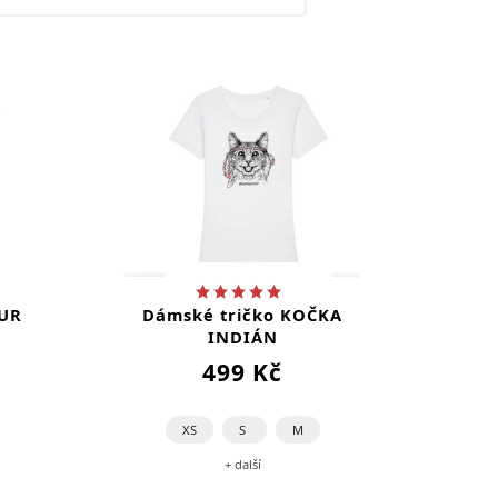
OUR
Dámské tričko KOČKA
INDIÁN
499 Kč
XS
S
M
+ další