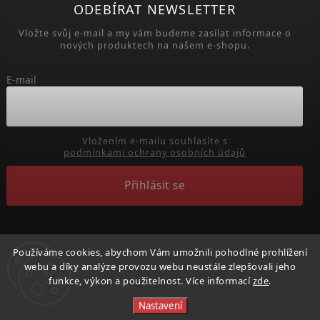
ODEBÍRAT NEWSLETTER
Vložte svůj e-mail a my vám budeme zasílat informace o
nových produktech na našem e-shopu.
E-mail
Vložením e-mailu souhlasíte s
podmínkami ochrany osobních údajů
Přihlásit se
Používáme cookies, abychom Vám umožnili pohodlné prohlížení
webu a díky analýze provozu webu neustále zlepšovali jeho
Copyright 2026
Běhejme a pomáhejme útulkům
. Všechna
funkce, výkon a použitelnost. Více informací
zde
.
práva vyhrazena.
Nastavení
Vytvořil
Shoptet
| Design
Shoptak.cz.