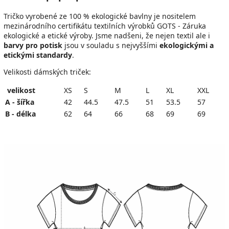
Tričko vyrobené ze 100 % ekologické bavlny je
nositelem
mezinárodního certifikátu textilních výrobků GOTS - Záruka
ekologické a etické výroby.
Jsme nadšeni, že n
ejen textil ale i
barvy pro potisk
jsou v souladu s nejvyššími
ekologickými a
etickými standardy
.
Velikosti dámských triček:
velikost
XS
S
M
L
XL
XXL
A - šířka
42
44.5
47.5
51
53.5
57
B - délka
62
64
66
68
69
69