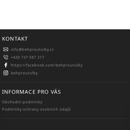
KONTAKT
info
@
behproutulky.cz
+420 737 587 217
https://facebook.com/behproutulky
behproutulky
INFORMACE PRO VÁS
Obchodní podmínky
Podmínky ochrany osobních údajů