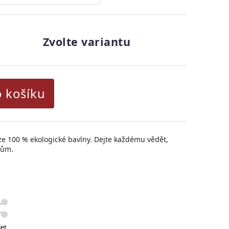
Zvolte variantu
o košíku
ze 100 % ekologické bavlny.
Dejte každému vědět,
tům.
let