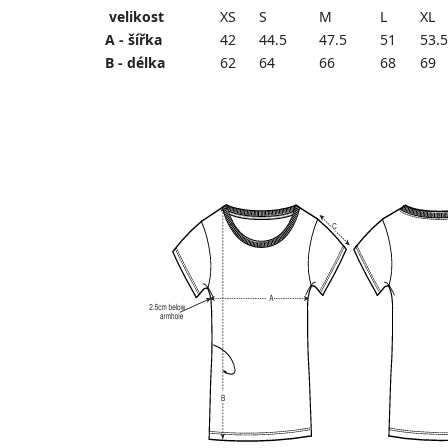
velikost
XS
S
M
L
XL
A - šířka
42
44.5
47.5
51
53.5
B - délka
62
64
66
68
69