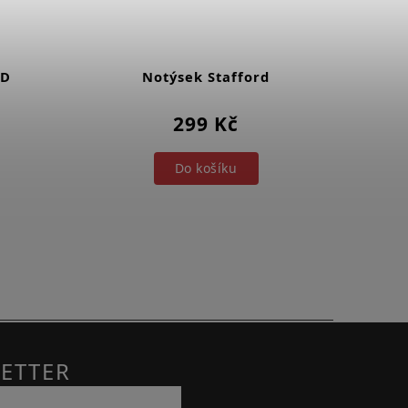
RD
Notýsek Stafford
S
299 Kč
Do košíku
ETTER