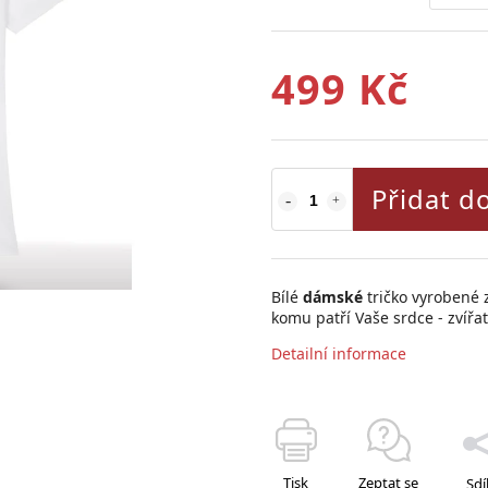
499 Kč
Přidat d
Bílé
dámské
tričko vyrobené 
komu patří Vaše srdce - zvířa
Detailní informace
Tisk
Zeptat se
Sdí