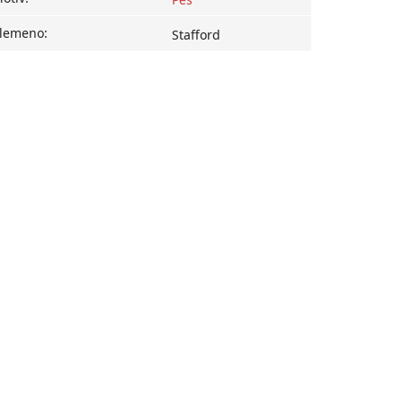
lemeno
:
Stafford