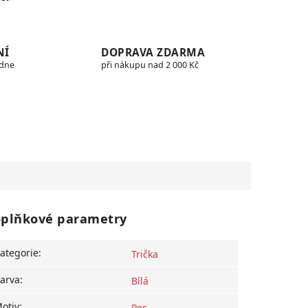
NÍ
DOPRAVA ZDARMA
edne
při nákupu nad 2 000 Kč
plňkové parametry
ategorie
:
Trička
arva
:
Bílá
otiv
:
Pes