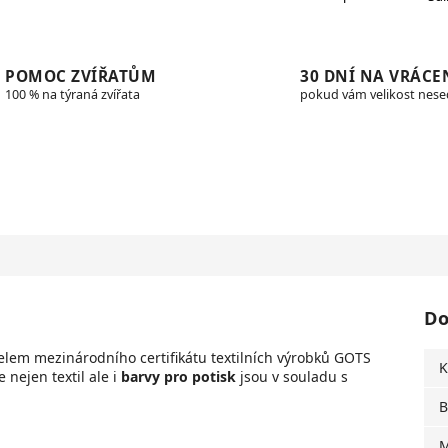
POMOC ZVÍŘATŮM
30 DNÍ NA VRÁCE
100 % na týraná zvířata
pokud vám velikost nes
Do
elem mezinárodního certifikátu textilních výrobků GOTS
K
e n
ejen textil ale i
barvy pro potisk
jsou v souladu s
B
M