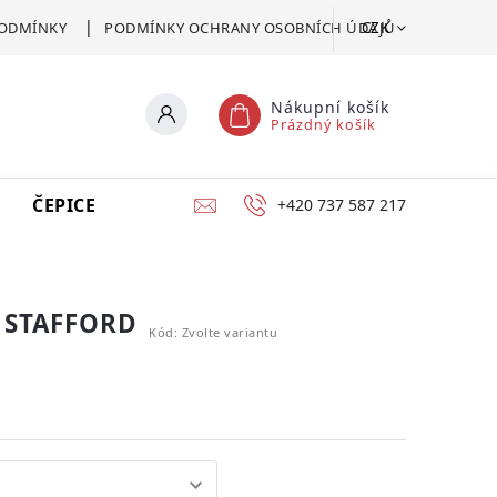
CZK
ODMÍNKY
PODMÍNKY OCHRANY OSOBNÍCH ÚDAJŮ
Nákupní košík
Prázdný košík
ČEPICE
VSTUPENKA
CERTIFIKÁT POMOCI
+420 737 587 217
 STAFFORD
Kód:
Zvolte variantu