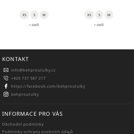
XS
S
M
XS
S
M
+ další
+ další
KONTAKT
info
@
behproutulky.cz
+420 737 587 217
https://facebook.com/behproutulky
behproutulky
INFORMACE PRO VÁS
Obchodní podmínky
Podmínky ochrany osobních údajů