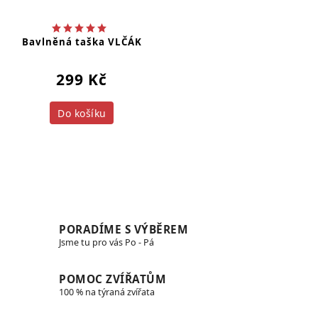
Bavlněná taška VLČÁK
299 Kč
Do košíku
PORADÍME S VÝBĚREM
Jsme tu pro vás Po - Pá
POMOC ZVÍŘATŮM
100 % na týraná zvířata