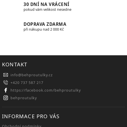
30 DNÍ NA VRÁCENÍ
pokud vám velikost nesedne
DOPRAVA ZDARMA
při nákupu nad 2 000 Kč
KONTAKT
info
@
behproutulky.cz
+420 737 587 217
https://facebook.com/behproutulky
behproutulky
INFORMACE PRO VÁS
Obchodní podmínky