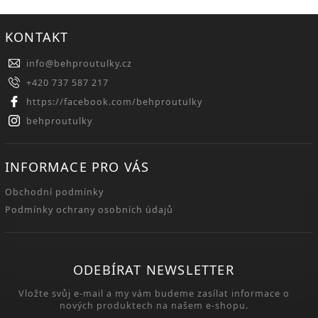
KONTAKT
info
@
behproutulky.cz
+420 737 587 217
https://facebook.com/behproutulky
behproutulky
INFORMACE PRO VÁS
Obchodní podmínky
Podmínky ochrany osobních údajů
ODEBÍRAT NEWSLETTER
Vložte svůj e-mail a my vám budeme zasílat informace o
nových produktech na našem e-shopu.