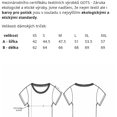
mezinárodního certifikátu textilních výrobků GOTS - Záruka
ekologické a etické výroby.
Jsme nadšeni, že n
ejen textil ale i
barvy pro potisk
jsou v souladu s nejvyššími
ekologickými a
etickými standardy
.
Velikosti dámských triček:
velikost
XS
S
M
L
XL
XXL
A - šířka
42
44.5
47.5
51
53.5
57
B - délka
62
64
66
68
69
69