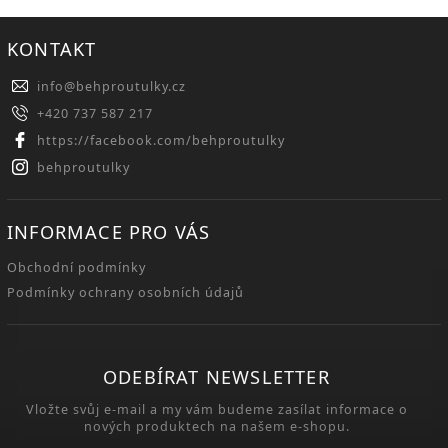
KONTAKT
info
@
behproutulky.cz
+420 737 587 217
https://facebook.com/behproutulky
behproutulky
INFORMACE PRO VÁS
Obchodní podmínky
Podmínky ochrany osobních údajů
ODEBÍRAT NEWSLETTER
Vložte svůj e-mail a my vám budeme zasílat informace o
nových produktech na našem e-shopu.