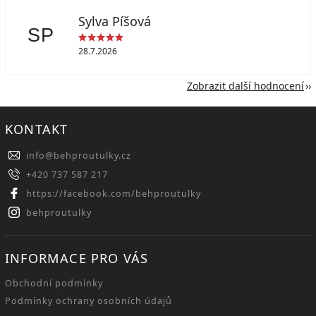
Sylva Píšová
SP
28.7.2026
Zobrazit další hodnocení
KONTAKT
info
@
behproutulky.cz
+420 737 587 217
https://facebook.com/behproutulky
behproutulky
INFORMACE PRO VÁS
Obchodní podmínky
Podmínky ochrany osobních údajů