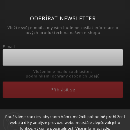
ODEBÍRAT NEWSLETTER
Vložte svůj e-mail a my vám budeme zasílat informace o
nových produktech na našem e-shopu.
E-mail
Vložením e-mailu souhlasíte s
podmínkami ochrany osobních údajů
Přihlásit se
Používáme cookies, abychom Vám umožnili pohodlné prohlížení
webu a díky analýze provozu webu neustále zlepšovali jeho
Copyright 2026
Běhejme a pomáhejme útulkům
. Všechna
funkce, výkon a použitelnost. Více informací
zde
.