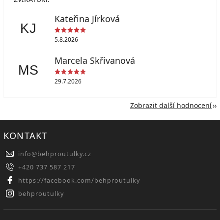
Kateřina Jírková
KJ
5.8.2026
Marcela Skřivanová
MS
29.7.2026
Zobrazit další hodnocení
KONTAKT
info
@
behproutulky.cz
+420 737 587 217
https://facebook.com/behproutulky
behproutulky