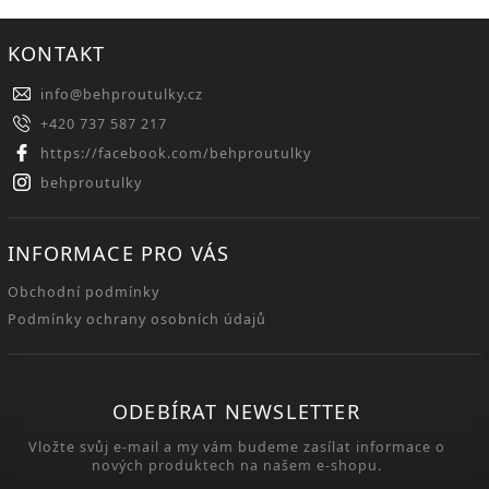
KONTAKT
info
@
behproutulky.cz
+420 737 587 217
https://facebook.com/behproutulky
behproutulky
INFORMACE PRO VÁS
Obchodní podmínky
Podmínky ochrany osobních údajů
ODEBÍRAT NEWSLETTER
Vložte svůj e-mail a my vám budeme zasílat informace o
nových produktech na našem e-shopu.