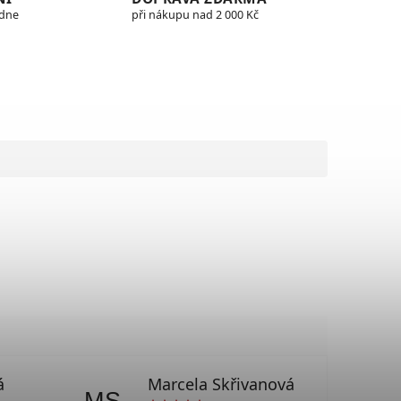
edne
při nákupu nad 2 000 Kč
á
Marcela Skřivanová