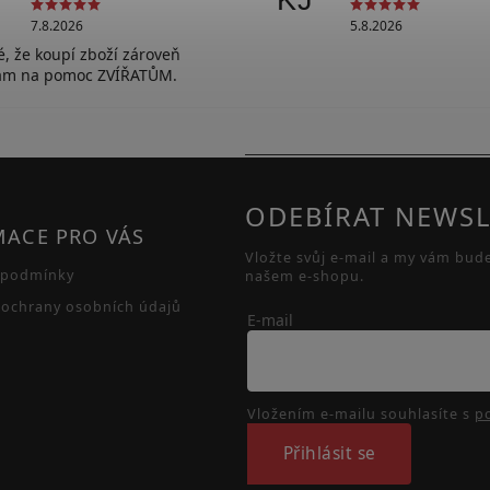
KJ
7.8.2026
5.8.2026
lé, že koupí zboží zároveň
vám na pomoc ZVÍŘATŮM.
ODEBÍRAT NEWSL
MACE PRO VÁS
Vložte svůj e-mail a my vám bud
 podmínky
našem e-shopu.
ochrany osobních údajů
E-mail
Vložením e-mailu souhlasíte s
p
Přihlásit se