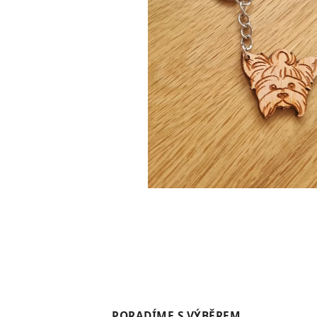
PORADÍME S VÝBĚREM