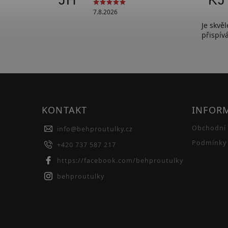
JH
KJ
7.8.2026
Je skvě
přispí
KONTAKT
INFOR
Obchodní
info
@
behproutulky.cz
Podmínky 
+420 737 587 217
https://facebook.com/behproutulky
behproutulky