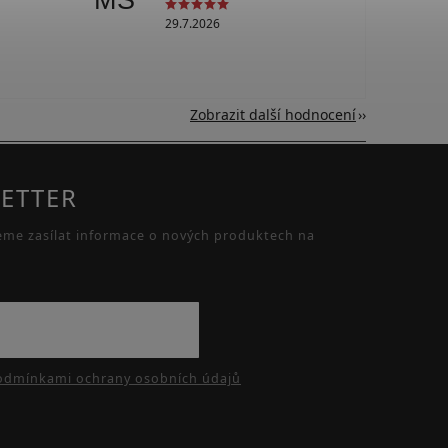
MS
29.7.2026
Zobrazit další hodnocení
ETTER
eme zasílat informace o nových produktech na
odmínkami ochrany osobních údajů