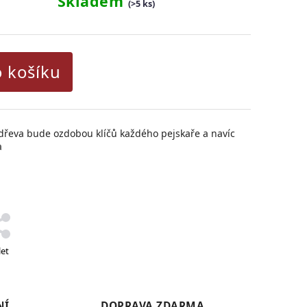
Skladem
(>5 ks)
o košíku
 dřeva bude ozdobou klíčů každého pejskaře a navíc
a
let
NÍ
DOPRAVA ZDARMA