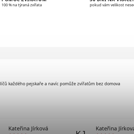
100 % na týraná zvířata
pokud vám velikost nes
klíčů každého pejskaře a navíc pomůže zvířatům bez domova
Kateřina Jírková
Kateřina Jírkov