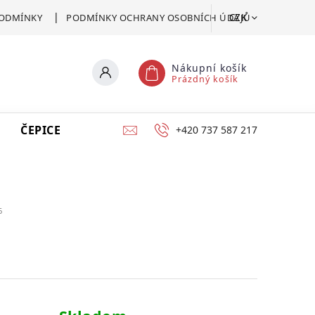
CZK
ODMÍNKY
PODMÍNKY OCHRANY OSOBNÍCH ÚDAJŮ
Nákupní košík
Prázdný košík
ČEPICE
VSTUPENKA
CERTIFIKÁT POMOCI
+420 737 587 217
6