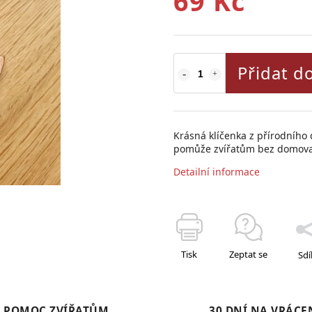
69 Kč
Přidat d
Krásná klíčenka z přírodního
pomůže zvířatům bez domov
Detailní informace
Tisk
Zeptat se
Sdí
POMOC ZVÍŘATŮM
30 DNÍ NA VRÁCE