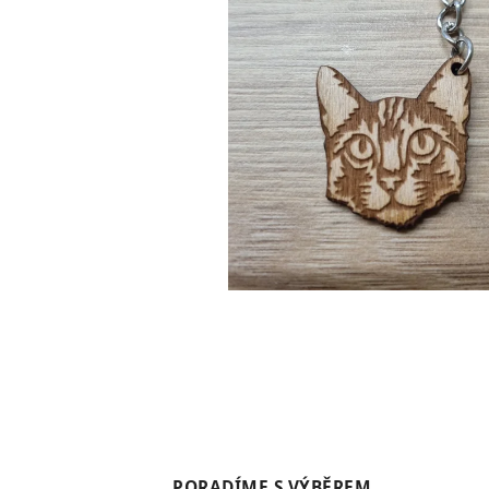
PORADÍME S VÝBĚREM