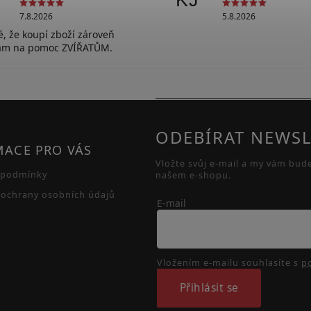
KJ
7.8.2026
5.8.2026
lé, že koupí zboží zároveň
vám na pomoc ZVÍŘATŮM.
ODEBÍRAT NEWSL
MACE PRO VÁS
Vložte svůj e-mail a my vám bud
 podmínky
našem e-shopu.
ochrany osobních údajů
E-mail
Vložením e-mailu souhlasíte s
p
Přihlásit se