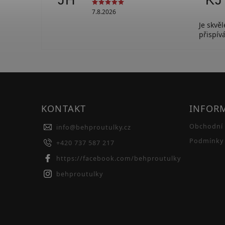
JH
KJ
7.8.2026
Je skvě
přispí
KONTAKT
INFOR
Obchodní
info
@
behproutulky.cz
Podmínky 
+420 737 587 217
https://facebook.com/behproutulky
behproutulky