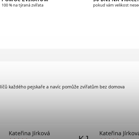
100 % na týraná zvířata
pokud vám velikost nes
klíčů každého pejskaře a navíc pomůže zvířatům bez domova
Kateřina Jírková
Kateřina Jírkov