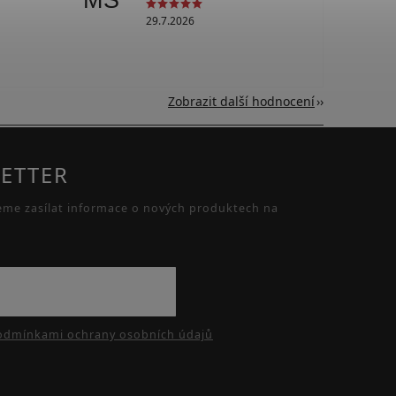
MS
29.7.2026
Zobrazit další hodnocení
ETTER
eme zasílat informace o nových produktech na
odmínkami ochrany osobních údajů