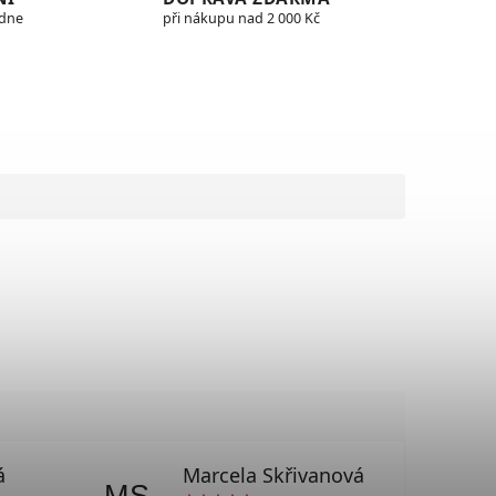
edne
při nákupu nad 2 000 Kč
á
Marcela Skřivanová