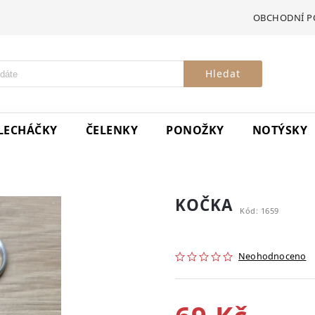
OBCHODNÍ P
Hledat
LECHÁČKY
ČELENKY
PONOŽKY
NOTÝSKY
KOČKA
Kód:
1659
Neohodnoceno