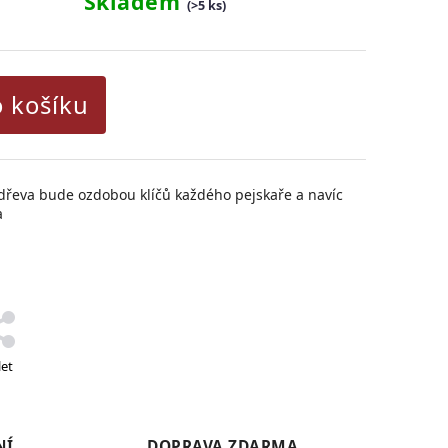
Skladem
(>5 ks)
o košíku
 dřeva bude ozdobou klíčů každého pejskaře a navíc
a
let
NÍ
DOPRAVA ZDARMA