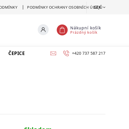
CZK
ODMÍNKY
PODMÍNKY OCHRANY OSOBNÍCH ÚDAJŮ
Nákupní košík
Prázdný košík
ČEPICE
VSTUPENKA
CERTIFIKÁT POMOCI
+420 737 587 217