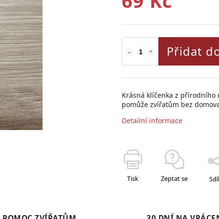
69 Kč
Přidat d
Krásná klíčenka z přírodního
pomůže zvířatům bez domov
Detailní informace
Tisk
Zeptat se
Sdí
POMOC ZVÍŘATŮM
30 DNÍ NA VRÁCE