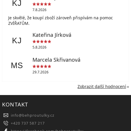
KJ
7.8.2026
Je skvělé, že koupí zboží zároveň přispívám na pomoc
ZVÍŘATŮM.
Kateřina Jírková
KJ
5.8.2026
Marcela Skřivanová
MS
29.7.2026
Zobrazit další hodnocení
KONTAKT
info
@
behproutulky.cz
+420 737 587 217