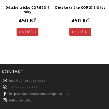
Dětské tričko CORGI 3-4
Dětské tričko CORGI 6-8 let
roky
450 Kč
450 Kč
Do košíku
Do košíku
KONTAKT
info
@
behproutulky.cz
+420 737 587 217
https://facebook.com/behproutulky
behproutulky