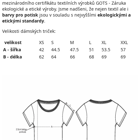
mezinárodního certifikátu textilních výrobků GOTS - Záruka
ekologické a etické výroby.
Jsme nadšeni, že n
ejen textil ale i
barvy pro potisk
jsou v souladu s nejvyššími
ekologickými a
etickými standardy
.
Velikosti dámských triček:
velikost
XS
S
M
L
XL
XXL
A - šířka
42
44.5
47.5
51
53.5
57
B - délka
62
64
66
68
69
69