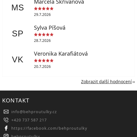
Marcela Skřivanová
MS
29.7.2026
Sylva Píšová
SP
28.7.2026
Veronika Karafiátová
VK
20.7.2026
Zobrazit další hodnocení
KONTAKT
info
@
behproutulky.cz
+420 737 587 217
https://facebook.com/behproutulky
behproutulky