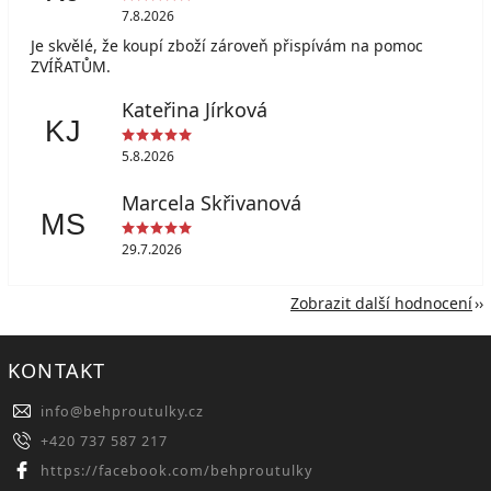
7.8.2026
Je skvělé, že koupí zboží zároveň přispívám na pomoc
ZVÍŘATŮM.
Kateřina Jírková
KJ
5.8.2026
Marcela Skřivanová
MS
29.7.2026
Zobrazit další hodnocení
KONTAKT
info
@
behproutulky.cz
+420 737 587 217
https://facebook.com/behproutulky